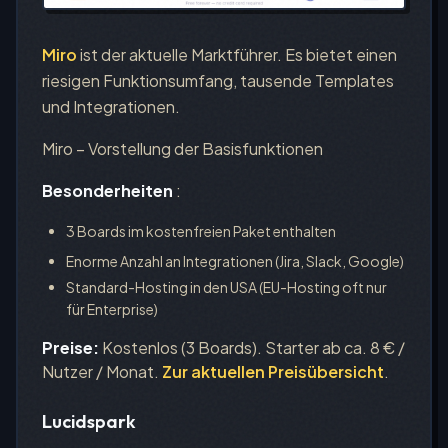
Miro
ist der aktuelle Marktführer. Es bietet einen
riesigen Funktionsumfang, tausende Templates
und Integrationen.
Miro – Vorstellung der Basisfunktionen
Besonderheiten
:
3 Boards im kostenfreien Paket enthalten
Enorme Anzahl an Integrationen (Jira, Slack, Google)
Standard-Hosting in den USA (EU-Hosting oft nur
für Enterprise)
Preise:
Kostenlos (3 Boards). Starter ab ca. 8 € /
Nutzer / Monat.
Zur aktuellen Preisübersicht
.
Lucidspark