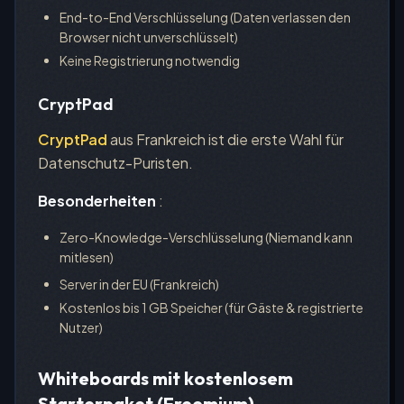
End-to-End Verschlüsselung (Daten verlassen den
Browser nicht unverschlüsselt)
Keine Registrierung notwendig
CryptPad
CryptPad
aus Frankreich ist die erste Wahl für
Datenschutz-Puristen.
Besonderheiten
:
Zero-Knowledge-Verschlüsselung (Niemand kann
mitlesen)
Server in der EU (Frankreich)
Kostenlos bis 1 GB Speicher (für Gäste & registrierte
Nutzer)
Whiteboards mit kostenlosem
Starterpaket (Freemium)