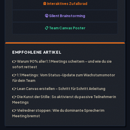
🎡 Interaktives Zufallsrad
🤫 Silent Brainstorming
📋 Team Canvas Poster
EMPFOHLENE ARTIKEL
👉
Warum 90% aller 1:1 Meetings scheitern – und wie du sie
sofort rettest
👉
1:1 Meetings: Vom Status-Update zum Wachstumsmotor
für dein Team
👉
Lean Canvas erstellen – Schritt für Schritt Anleitung
👉
Die Kunst der Stille: So aktivierst du passive Teilnehmer in
Meetings
👉
Vielredner stoppen: Wie du dominante Sprecher im
Meeting bremst