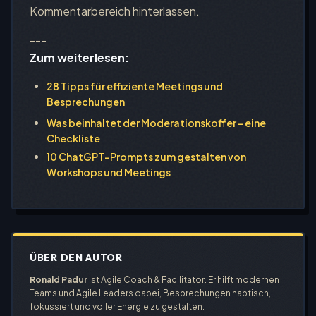
Kommentarbereich hinterlassen.
---
Zum weiterlesen:
28 Tipps für effiziente Meetings und
Besprechungen
Was beinhaltet der Moderationskoffer – eine
Checkliste
10 ChatGPT-Prompts zum gestalten von
Workshops und Meetings
ÜBER DEN AUTOR
Ronald Padur
ist Agile Coach & Facilitator. Er hilft modernen
Teams und Agile Leaders dabei, Besprechungen haptisch,
fokussiert und voller Energie zu gestalten.