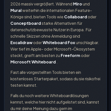
2026 massiv vergrößert. Während
Miro
und
Mural
weiterhin die internationalen Feature-
Könige sind, bieten Tools wie
Collaboard
oder
Conceptboard
starke Alternativen für
datenschutzbewusste Nutzer in Europa. Für
schnelle Skizzen ohne Anmeldung sind
Excalidraw
oder
Whiteboard Fox
unschlagbar.
Wer tief im Apple- oder Microsoft-Ökosystem
steckt, greift am besten zu
Freeform
oder
Microsoft Whiteboard
.
Fast alle vorgestellten Tools bieten ein
kostenloses Starterpaket, sodass du sie risikofrei
testen kannst.
Falls du noch weitere Whiteboardlösungen
kennst, welche hier nicht aufgelistet sind, kannst
du mir deine Meinung dazu gern im