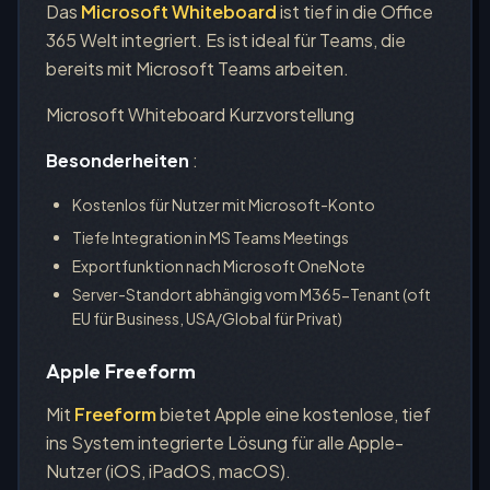
Das
Microsoft Whiteboard
ist tief in die Office
365 Welt integriert. Es ist ideal für Teams, die
bereits mit Microsoft Teams arbeiten.
Microsoft Whiteboard Kurzvorstellung
Besonderheiten
:
Kostenlos für Nutzer mit Microsoft-Konto
Tiefe Integration in MS Teams Meetings
Exportfunktion nach Microsoft OneNote
Server-Standort abhängig vom M365-Tenant (oft
EU für Business, USA/Global für Privat)
Apple Freeform
Mit
Freeform
bietet Apple eine kostenlose, tief
ins System integrierte Lösung für alle Apple-
Nutzer (iOS, iPadOS, macOS).