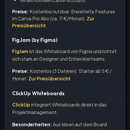
Teil des normalen Canva-Accounts
Preise:
Kostenlos nutzbar. Erweiterte Features
im Canva Pro Abo (ca. 11 €/Monat).
Zur
Preisübersicht
.
FigJam (by Figma)
FigJam
ist das Whiteboard von Figma und richtet
sich stark an Designer und Entwicklerteams.
Preise:
Kostenlos (3 Dateien). Starter ab 5 € /
Monat.
Zur Preisübersicht
.
ClickUp Whiteboards
ClickUp
integriert Whiteboards direkt in das
Projektmanagement.
Besonderheiten:
Aus Ideen auf dem Board