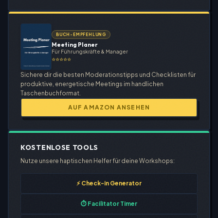
BUCH-EMPFEHLUNG
Meeting Planer
Für Führungskräfte & Manager
⭐⭐⭐⭐⭐
Sichere dir die besten Moderationstipps und Checklisten für
produktive, energetische Meetings im handlichen
Taschenbuchformat.
AUF AMAZON ANSEHEN
KOSTENLOSE TOOLS
Nutze unsere haptischen Helfer für deine Workshops:
⚡ Check-in Generator
⏱️ Facilitator Timer