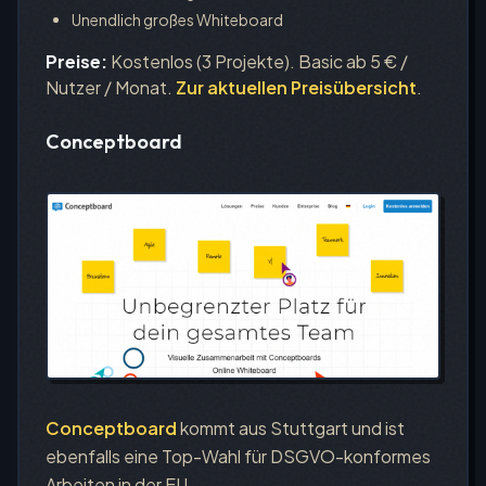
Unendlich großes Whiteboard
Preise:
Kostenlos (3 Projekte). Basic ab 5 € /
Nutzer / Monat.
Zur aktuellen Preisübersicht
.
Conceptboard
Conceptboard
kommt aus Stuttgart und ist
ebenfalls eine Top-Wahl für DSGVO-konformes
Arbeiten in der EU.