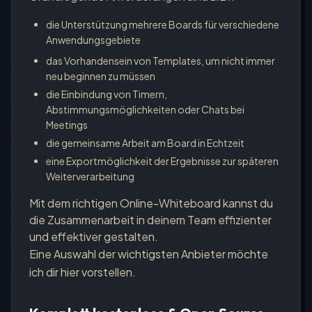
die Unterstützung mehrere Boards für verschiedene
Anwendungsgebiete
das Vorhandensein von Templates, um nicht immer
neu beginnen zu müssen
die Einbindung von Timern,
Abstimmungsmöglichkeiten oder Chats bei
Meetings
die gemeinsame Arbeit am Board in Echtzeit
eine Exportmöglichkeit der Ergebnisse zur späteren
Weiterverarbeitung
Mit dem richtigen Online-Whiteboard kannst du
die Zusammenarbeit in deinem Team effizienter
und effektiver gestalten.
Eine Auswahl der wichtigsten Anbieter möchte
ich dir hier vorstellen.