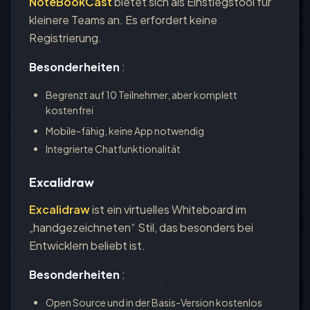
NoteBookCast
bietet sich als Einstiegstool für
kleinere Teams an. Es erfordert keine
Registrierung.
Besonderheiten
:
Begrenzt auf 10 Teilnehmer, aber komplett
kostenfrei
Mobile-fähig, keine App notwendig
Integrierte Chatfunktionalität
Excalidraw
Excalidraw
ist ein virtuelles Whiteboard im
„handgezeichneten“ Stil, das besonders bei
Entwicklern beliebt ist.
Besonderheiten
:
Open Source und in der Basis-Version kostenlos