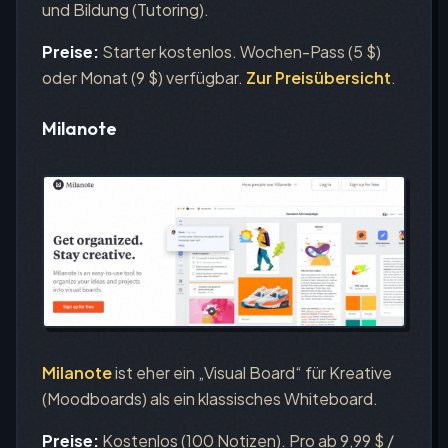
und Bildung (Tutoring).
Preise:
Starter kostenlos. Wochen-Pass (5 $)
oder Monat (9 $) verfügbar.
Zur Preisübersicht
.
Milanote
Milanote
ist eher ein „Visual Board“ für Kreative
(Moodboards) als ein klassisches Whiteboard.
Preise:
Kostenlos (100 Notizen). Pro ab 9,99 $ /