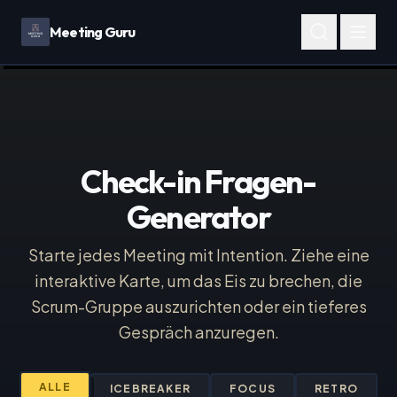
Meeting Guru
Check-in Fragen-
Generator
Starte jedes Meeting mit Intention. Ziehe eine
interaktive Karte, um das Eis zu brechen, die
Scrum-Gruppe auszurichten oder ein tieferes
Gespräch anzuregen.
ALLE
ICEBREAKER
FOCUS
RETRO