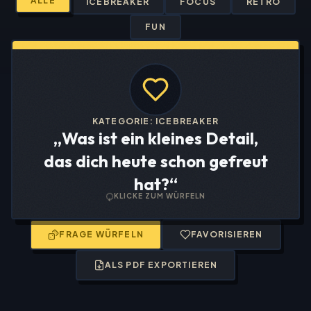
ALLE
ICEBREAKER
FOCUS
RETRO
FUN
KATEGORIE:
ICEBREAKER
„
Was ist ein kleines Detail,
das dich heute schon gefreut
hat?
“
KLICKE ZUM WÜRFELN
FRAGE WÜRFELN
FAVORISIEREN
ALS PDF EXPORTIEREN