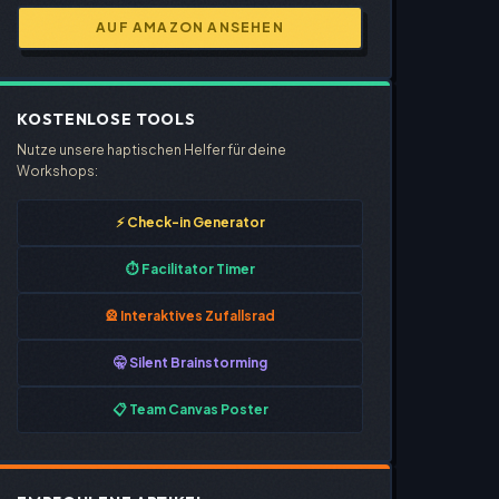
AUF AMAZON ANSEHEN
KOSTENLOSE TOOLS
Nutze unsere haptischen Helfer für deine
Workshops:
⚡ Check-in Generator
⏱️ Facilitator Timer
🎡 Interaktives Zufallsrad
🤫 Silent Brainstorming
📋 Team Canvas Poster