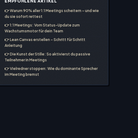
EMPFOHLENE ARTIKEL
👉
Warum 90% aller 1:1 Meetings scheitern – und wie
du sie sofort rettest
👉
1:1 Meetings: Vom Status-Update zum
Wachstumsmotor für dein Team
👉
Lean Canvas erstellen – Schritt für Schritt
Anleitung
👉
Die Kunst der Stille: So aktivierst du passive
Teilnehmer in Meetings
👉
Vielredner stoppen: Wie du dominante Sprecher
im Meeting bremst