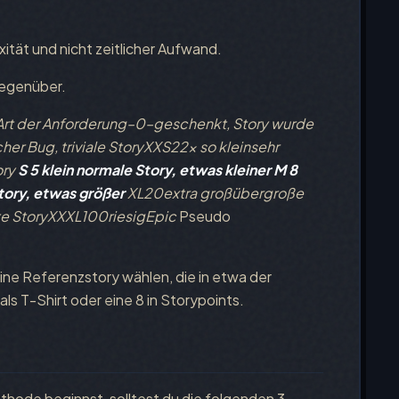
ität und nicht zeitlicher Aufwand.
gegenüber.
rt der Anforderung–0–geschenkt, Story wurde
er Bug, triviale StoryXXS22x so kleinsehr
ory
S
5
klein
normale Story, etwas kleiner
M
8
tory, etwas größer
XL20extra großübergroße
e StoryXXXL100riesigEpic
Pseudo
eine Referenzstory wählen, die in etwa der
als T-Shirt oder eine 8 in Storypoints.
thode beginnst, solltest du die folgenden 3