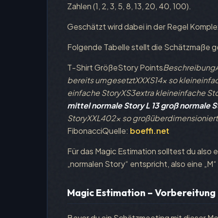
Zahlen (1, 2, 3, 5, 8, 13, 20, 40, 100).
Geschätzt wird dabei in der Regel Komplex
Folgende Tabelle stellt die Schätzmaße 
T-Shirt GrößeStory Points
BeschreibungA
bereits umgesetztXXXS14x so kleineinfach
einfache StoryXS3extra kleineinfache St
mittel
normale Story
L
13
groß
normale S
StoryXXL402x so großüberdimensioniert
FibonacciQuelle:
boeffi.net
Für das Magic Estimation solltest du also 
„normalen Story“ entspricht, also eine „M“ 
Magic Estimation – Vorbereitung
Bevor du ein Schätzmeeting mit dieser Me