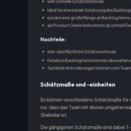
sehr schnelle Schätzmethode
Ideal für eine initiale Schätzung des Backlog
es kann eine große Menge an Backlog Items
als Product Owner bekommst du schnell Fee
Nachteile:
sehr oberflächliche Schätzmethode
Details in Backlog Items können übersehen
fachliche Anforderungen können vom Team
Schätzmaße und -einheiten
Es können verschiedene Schätzmaße für d
nur, dass das Team mit diesen umgehen kan
Skala klar ist.
Die gängigsten Schätzmaße sind dabei T-Sh