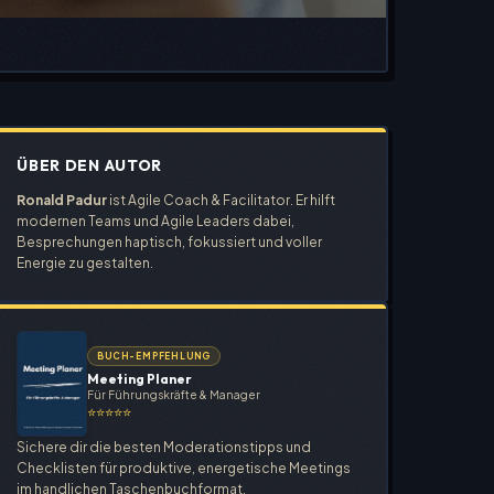
ÜBER DEN AUTOR
Ronald Padur
ist Agile Coach & Facilitator. Er hilft
modernen Teams und Agile Leaders dabei,
Besprechungen haptisch, fokussiert und voller
Energie zu gestalten.
BUCH-EMPFEHLUNG
Meeting Planer
Für Führungskräfte & Manager
⭐⭐⭐⭐⭐
Sichere dir die besten Moderationstipps und
Checklisten für produktive, energetische Meetings
im handlichen Taschenbuchformat.