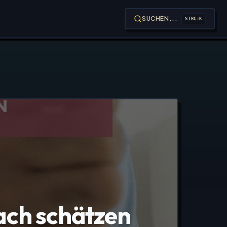
SUCHEN...
STRG+K
fach schätzen