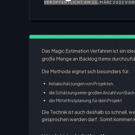
VERÖFFENTLICHT AM
23. MÄRZ 2022
VON
Das Magic Estimation Verfahren ist ein id
große Menge an Backlog Items durchzufü
Die Methode eignet sich besonders für:
Initialschätzungen von Projekten,
die Schätzung einer großen Anzahl von Back
der Mittelfristplanung für dein Projekt.
Die Technik ist auch deshalb so schnell, w
gesprochen werden darf. Somit kommen k