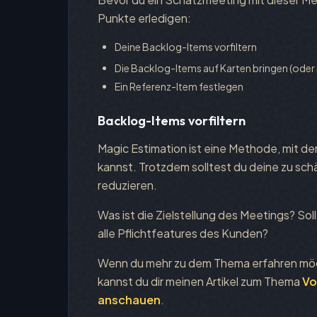
Punkte erledigen:
Deine Backlog-Items vorfiltern
Die Backlog-Items auf Karten bringen (oder 
Ein Referenz-Item festlegen
Backlog-Items vorfiltern
Magic Estimation ist eine Methode, mit der
kannst. Trotzdem solltest du deine zu sc
reduzieren.
Was ist die Zielstellung des Meetings? S
alle Pflichtfeatures des Kunden?
Wenn du mehr zu dem Thema erfahren möch
kannst du dir meinen Artikel zum Thema
Vo
anschauen
.