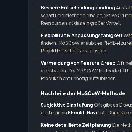
Bessere Entscheidungsfindung
Anstatt
schafft die Methode eine objektive Grun
Ressourcen ist das ein großer Vorteil.
Flexibilität & Anpassungsfähigkeit
Währ
ändern. MoSCoW erlaubt es, flexibel zu r
Projektfortschritt anzupassen.
Vermeidung von Feature Creep
Oft ne
einzubauen. Die MoSCoW Methode hilft, 
Produkt nicht unnötig aufzublähen.
Nachteile der MoSCoW-Methode
Subjektive Einstufung
Oft gibt es Disku
doch nur ein
Should-Have
ist. Ohne klare
Keine detaillierte Zeitplanung
Die Meth