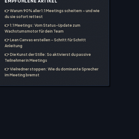
EMPFOHLENE ARTIKEL
👉
Warum 90% aller 1:1 Meetings scheitern – und wie
du sie sofort rettest
👉
1:1 Meetings: Vom Status-Update zum
Wachstumsmotor für dein Team
👉
Lean Canvas erstellen – Schritt für Schritt
Anleitung
👉
Die Kunst der Stille: So aktivierst du passive
Teilnehmer in Meetings
👉
Vielredner stoppen: Wie du dominante Sprecher
im Meeting bremst