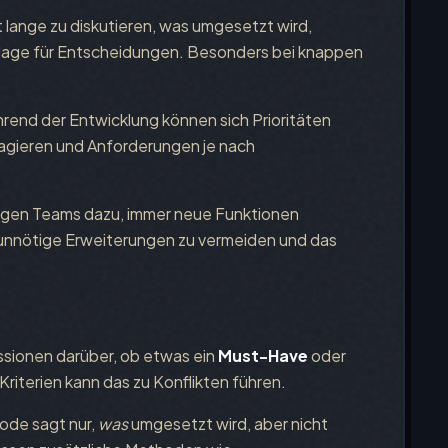
 lange zu diskutieren, was umgesetzt wird,
dlage für Entscheidungen. Besonders bei knappen
end der Entwicklung können sich Prioritäten
eagieren und Anforderungen je nach
igen Teams dazu, immer neue Funktionen
unnötige Erweiterungen zu vermeiden und das
ssionen darüber, ob etwas ein
Must-Have
oder
 Kriterien kann das zu Konflikten führen.
ode sagt nur,
was
umgesetzt wird, aber nicht