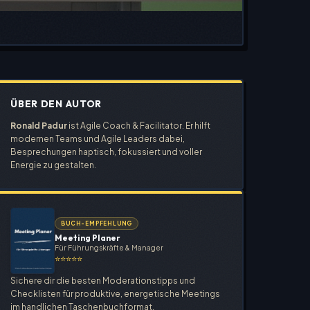
ÜBER DEN AUTOR
Ronald Padur
ist Agile Coach & Facilitator. Er hilft
modernen Teams und Agile Leaders dabei,
Besprechungen haptisch, fokussiert und voller
Energie zu gestalten.
BUCH-EMPFEHLUNG
Meeting Planer
Für Führungskräfte & Manager
⭐⭐⭐⭐⭐
Sichere dir die besten Moderationstipps und
Checklisten für produktive, energetische Meetings
im handlichen Taschenbuchformat.