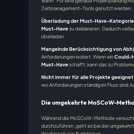
wann
. Für eine genaue Projektplanung m
Zeitmanagement-Tools genutzt werden.
Überladung der Must-Have-Kategorie
Must-Have
zu deklarieren. Dadurch verlie
überladen.
Mangelnde Berücksichtigung von Abh
Anforderungen isoliert. Wenn ein
Could-
Must-Have
schafft, kann das zu Problem
Nicht immer für alle Projekte geeignet
wo Anforderungen ständig im Fluss sind, ka
Die umgekehrte MoSCoW-Meth
Während die MoSCoW-Methode versucht, e
durchzuführen, geht es bei der umgekeh
Weglassen von Funktionen.