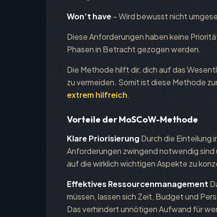
Won’t have
– Wird bewusst nicht umgese
Diese Anforderungen haben keine Priorität
Phasen in Betracht gezogen werden.
Die Methode hilft dir, dich auf das Wesen
zu vermeiden. Somit ist diese Methode zu
extrem hilfreich
.
Vorteile der MoSCoW-Methode
Klare Priorisierung
Durch die Einteilung i
Anforderungen zwingend notwendig sind u
auf die wirklich wichtigen Aspekte zu konz
Effektives Ressourcenmanagement
Da
müssen, lassen sich Zeit, Budget und Pers
Das verhindert unnötigen Aufwand für wen