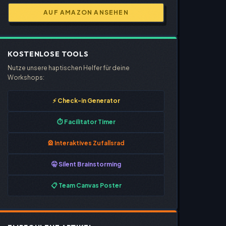
AUF AMAZON ANSEHEN
KOSTENLOSE TOOLS
Nutze unsere haptischen Helfer für deine
Workshops:
⚡ Check-in Generator
⏱️ Facilitator Timer
🎡 Interaktives Zufallsrad
🤫 Silent Brainstorming
📋 Team Canvas Poster