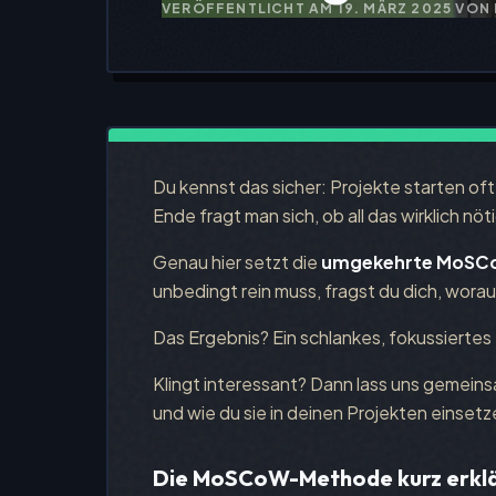
VERÖFFENTLICHT AM
19. MÄRZ 2025
VON 
Du kennst das sicher: Projekte starten of
Ende fragt man sich, ob all das wirklich nöt
Genau hier setzt die
umgekehrte MoSC
unbedingt rein muss, fragst du dich, worau
Das Ergebnis? Ein schlankes, fokussiertes
Klingt interessant? Dann lass uns gemein
und wie du sie in deinen Projekten einsetz
Die MoSCoW-Methode kurz erkl