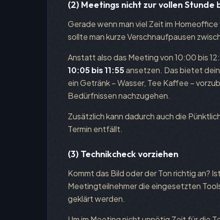
(2) Meetings nicht zur vollen Stunde
Gerade wenn man viel Zeit im Homeoffice v
sollte man kurze Verschnaufpausen zwisc
Anstatt also das Meeting von 10:00 bis 12:
10:05 bis 11:55
ansetzen. Das bietet deine
ein Getränk – Wasser, Tee Kaffee – vorzu
Bedürfnissen nachzugehen.
Zusätzlich kann dadurch auch die Pünktlic
Termin entfällt.
(3) Technikcheck vorziehen
Kommt das Bild oder der Ton richtig an? Is
Meetingteilnehmer die eingesetzten Tools
geklärt werden.
Um im Meeting nicht unnötig Zeit für die 