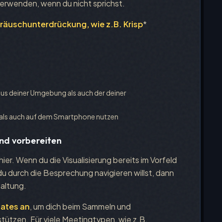
erwenden, wenn du nicht sprichst.
räuschunterdrückung, wie z.B. Krisp
*
e
us deiner Umgebung als auch der deiner
 als auch auf dem Smartphone nutzen
und vorbereiten
hier. Wenn du die Visualisierung bereits im Vorfeld
 du durch die Besprechung navigieren willst, dann
taltung.
lates an
, um dich beim Sammeln und
tützen. Für viele Meetingtypen, wie z.B.