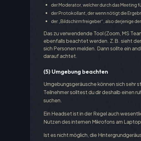
der Moderator, welcher durch das Meeting f
der Protokollant, der wenn nötigt die Ergeb
der „Bildschirmfreigeber“, also derjenige der
Das zu verwendende Tool (Zoom, MS Team
ebenfalls beachtet werden. Z.B. sieht derj
sich Personen melden. Dann sollte ein an
darauf achtet.
(5) Umgebung beachten
Umgebungsgeräusche können sich sehr stö
Teilnehmer solltest du dir deshalb einen 
suchen.
Ein Headset ist in der Regel auch wesentli
Nutzen des internen Mikrofons am Laptop
Ist es nicht möglich, die Hintergrundgeräu