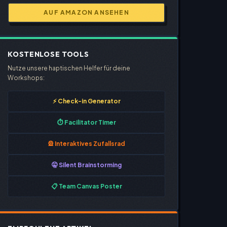
AUF AMAZON ANSEHEN
KOSTENLOSE TOOLS
Nutze unsere haptischen Helfer für deine
Workshops:
⚡ Check-in Generator
⏱️ Facilitator Timer
🎡 Interaktives Zufallsrad
🤫 Silent Brainstorming
📋 Team Canvas Poster