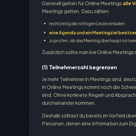
Generell gelten für Online Meetings
alle 
Meetings gelten. Dazu zählen:
rechtzeitig die richtigen Leute einladen
eine Agenda und ein Meetingziel besitze
zu prüfen, ob das Meeting überhaupt notwen
Zusätzlich sollte man bei Online Meeting
(1) Teilnehmerzahl begrenzen
Je mehr Teilnehmer in Meetings sind, dest
In Online Meetings kommt noch die Schwieri
sind. Ohne konkrete Regeln und Absprache
durcheinander kommen.
Deshalb solltest du bereits im Vorfeld übe
Personen, denen eine Information zum Ergeb