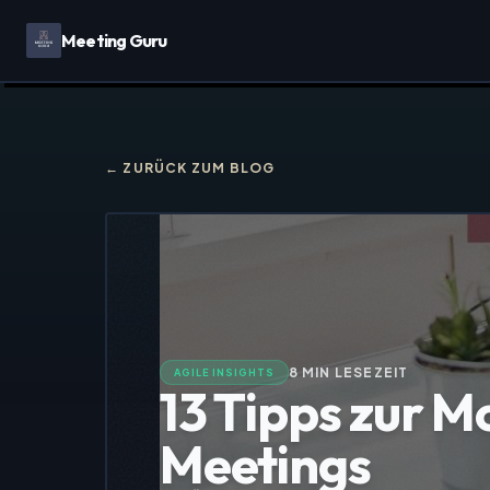
Meeting Guru
← ZURÜCK ZUM BLOG
8
MIN LESEZEIT
AGILE INSIGHTS
13 Tipps zur M
Meetings