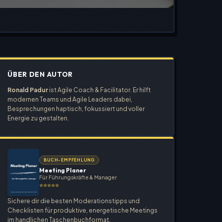
ÜBER DEN AUTOR
Ronald Padur
ist Agile Coach & Facilitator. Er hilft
modernen Teams und Agile Leaders dabei,
Besprechungen haptisch, fokussiert und voller
Energie zu gestalten.
BUCH-EMPFEHLUNG
Meeting Planer
Für Führungskräfte & Manager
⭐⭐⭐⭐⭐
Sichere dir die besten Moderationstipps und
Checklisten für produktive, energetische Meetings
im handlichen Taschenbuchformat.