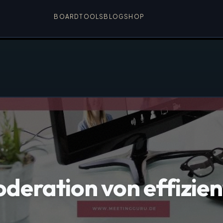
BOARD
TOOLS
BLOG
SHOP
oderation von effizie