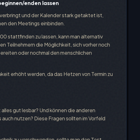
 beginnen/enden lassen
erbringt und der Kalender stark getaktet ist,
hen den Meetings einbinden.
00 stattfinden zu lassen, kann man alternativ
n Teilnehmern die Möglichkeit, sich vorher noch
bereiten oder nochmal den menschlichen
hkeit erhöht werden, da das Hetzen von Termin zu
t alles gut lesbar? Und können die anderen
 auch nutzen? Diese Fragen sollten im Vorfeld
Technik zu verschwenden, sollte man den Test