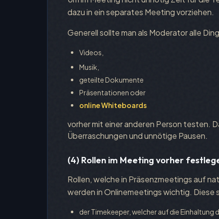
dazu in ein separates Meeting vorziehen.
Generell sollte man als Moderator alle Di
Videos,
Musik,
geteilte Dokumente
Präsentationen oder
online Whiteboards
vorher mit einer anderen Person testen. 
Überraschungen und unnötige Pausen.
(4) Rollen im Meeting vorher festleg
Rollen, welche in Präsenzmeetings auf na
werden in Onlinemeetings wichtig. Diese s
der Timekeeper, welcher auf die Einhaltung d