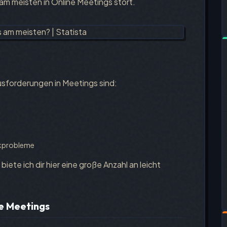
am meisten in Online Meetings stört.
sforderungen in Meetings sind:
ikprobleme
ete ich dir hier eine große Anzahl an leicht
ne Meetings