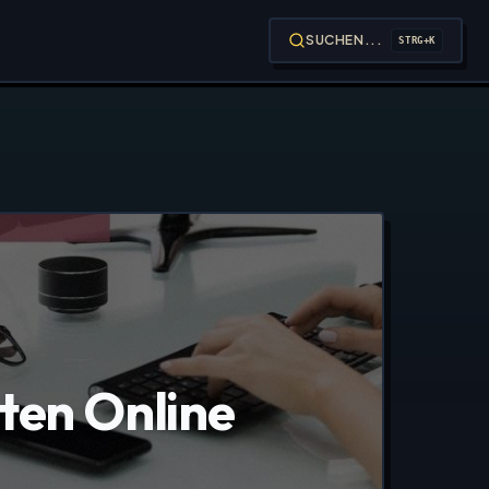
SUCHEN...
STRG+K
nten Online