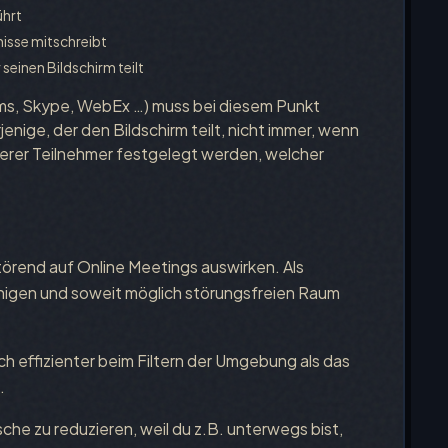
ührt
nisse mitschreibt
 seinen Bildschirm teilt
s, Skype, WebEx …) muss bei diesem Punkt
enige, der den Bildschirm teilt, nicht immer, wenn
derer Teilnehmer festgelegt werden, welcher
rend auf Online Meetings auswirken. Als
ruhigen und soweit möglich störungsfreien Raum
ch effizienter beim Filtern der Umgebung als das
.
sche zu reduzieren, weil du z.B. unterwegs bist,