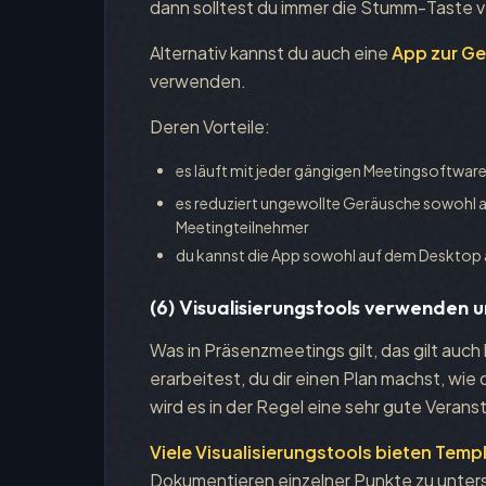
dann solltest du immer die Stumm-Taste v
Alternativ kannst du auch eine
App zur Ge
verwenden.
Deren Vorteile:
es läuft mit jeder gängigen Meetingsoftwar
es reduziert ungewollte Geräusche sowohl a
Meetingteilnehmer
du kannst die App sowohl auf dem Desktop
(6) Visualisierungstools verwenden 
Was in Präsenzmeetings gilt, das gilt auch 
erarbeitest, du dir einen Plan machst, wie
wird es in der Regel eine sehr gute Verans
Viele Visualisierungstools bieten Temp
Dokumentieren einzelner Punkte zu unters