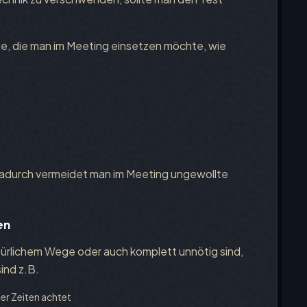
nge, die man im Meeting einsetzen möchte, wie
Dadurch vermeidet man im Meeting ungewollte
en
türlichem Wege oder auch komplett unnötig sind,
ind z.B.
er Zeiten achtet