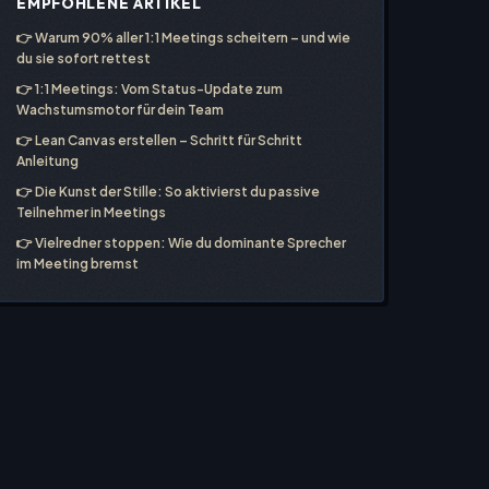
EMPFOHLENE ARTIKEL
👉
Warum 90% aller 1:1 Meetings scheitern – und wie
du sie sofort rettest
👉
1:1 Meetings: Vom Status-Update zum
Wachstumsmotor für dein Team
👉
Lean Canvas erstellen – Schritt für Schritt
Anleitung
👉
Die Kunst der Stille: So aktivierst du passive
Teilnehmer in Meetings
👉
Vielredner stoppen: Wie du dominante Sprecher
im Meeting bremst