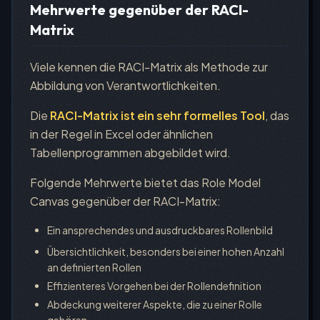
Mehrwerte gegenüber der RACI-
Matrix
Viele kennen die RACI-Matrix als Methode zur
Abbildung von Verantwortlichkeiten.
Die
RACI-Matrix ist ein sehr formelles Tool
, das
in der Regel in Excel oder ähnlichen
Tabellenprogrammen abgebildet wird.
Folgende Mehrwerte bietet das Role Model
Canvas gegenüber der RACI-Matrix:
Ein ansprechendes und ausdruckbares Rollenbild
Übersichtlichkeit, besonders bei einer hohen Anzahl
an definierten Rollen
Effizienteres Vorgehen bei der Rollendefinition
Abdeckung weiterer Aspekte, die zu einer Rolle