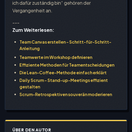
ich dafür zuständig bin“ gehören der
Vergangenheit an.
---
Zum Weiterlesen:
Team Canvas erstellen – Schritt-für-Schritt-
Anleitung
Teamwerte im Workshop definieren
Effiziente Methoden für Teamentscheidungen
Die Lean-Coffee-Methode einfach erklärt
Daily Scrum – Stand-up-Meetings effizient
gestalten
Scrum-Retrospektiven souverän moderieren
ÜBER DEN AUTOR