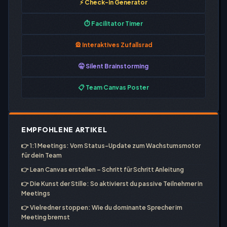
⚡ Check-in Generator
⏱️ Facilitator Timer
🎡 Interaktives Zufallsrad
🤫 Silent Brainstorming
📋 Team Canvas Poster
EMPFOHLENE ARTIKEL
👉
1:1 Meetings: Vom Status-Update zum Wachstumsmotor
für dein Team
👉
Lean Canvas erstellen – Schritt für Schritt Anleitung
👉
Die Kunst der Stille: So aktivierst du passive Teilnehmer in
Meetings
👉
Vielredner stoppen: Wie du dominante Sprecher im
Meeting bremst