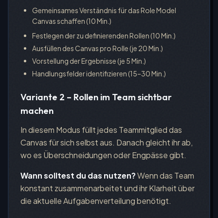
Gemeinsames Verständnis für das Role Model
Canvas schaffen (10 Min.)
Festlegen der zu definierenden Rollen (10 Min.)
Ausfüllen des Canvas pro Rolle (je 20 Min.)
Vorstellung der Ergebnisse (je 5 Min.)
Handlungsfelder identifizieren (15–30 Min.)
Variante 2 – Rollen im Team sichtbar
machen
In diesem Modus füllt jedes Teammitglied das
Canvas für sich selbst aus. Danach gleicht ihr ab,
wo es Überschneidungen oder Engpässe gibt.
Wann solltest du das nutzen?
Wenn das Team
konstant zusammenarbeitet und ihr Klarheit über
die aktuelle Aufgabenverteilung benötigt.