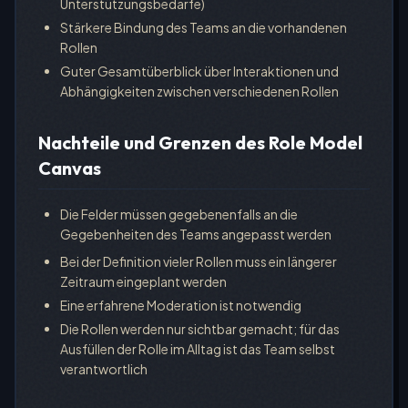
Unterstützungsbedarfe)
Stärkere Bindung des Teams an die vorhandenen
Rollen
Guter Gesamtüberblick über Interaktionen und
Abhängigkeiten zwischen verschiedenen Rollen
Nachteile und Grenzen des Role Model
Canvas
Die Felder müssen gegebenenfalls an die
Gegebenheiten des Teams angepasst werden
Bei der Definition vieler Rollen muss ein längerer
Zeitraum eingeplant werden
Eine erfahrene Moderation ist notwendig
Die Rollen werden nur sichtbar gemacht; für das
Ausfüllen der Rolle im Alltag ist das Team selbst
verantwortlich