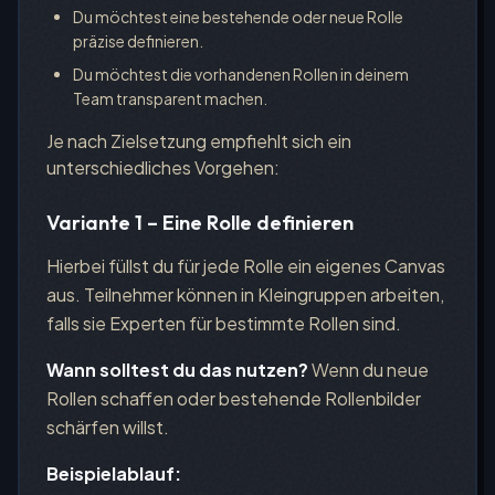
Du möchtest eine bestehende oder neue Rolle
präzise definieren.
Du möchtest die vorhandenen Rollen in deinem
Team transparent machen.
Je nach Zielsetzung empfiehlt sich ein
unterschiedliches Vorgehen:
Variante 1 – Eine Rolle definieren
Hierbei füllst du für jede Rolle ein eigenes Canvas
aus. Teilnehmer können in Kleingruppen arbeiten,
falls sie Experten für bestimmte Rollen sind.
Wann solltest du das nutzen?
Wenn du neue
Rollen schaffen oder bestehende Rollenbilder
schärfen willst.
Beispielablauf: