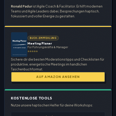
Ronald Padur
ist Agile Coach & Facilitator. Er hilft modernen
Teams und Agile Leaders dabei, Besprechungen haptisch,
fokussiert und voller Energie zu gestalten.
BUCH-EMPFEHLUNG
Meeting Planer
Für Führungskräfte & Manager
⭐⭐⭐⭐⭐
Sichere dir die besten Moderationstipps und Checklisten für
produktive, energetische Meetings im handlichen
Taschenbuchformat.
AUF AMAZON ANSEHEN
KOSTENLOSE TOOLS
Nutze unsere haptischen Helfer für deine Workshops: