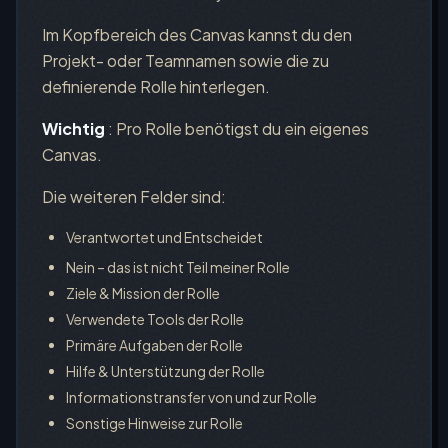
Im Kopfbereich des Canvas kannst du den
Projekt- oder Teamnamen sowie die zu
definierende Rolle hinterlegen.
Wichtig
: Pro Rolle benötigst du ein eigenes
Canvas.
Die weiteren Felder sind:
Verantwortet und Entscheidet
Nein – das ist nicht Teil meiner Rolle
Ziele & Mission der Rolle
Verwendete Tools der Rolle
Primäre Aufgaben der Rolle
Hilfe & Unterstützung der Rolle
Informationstransfer von und zur Rolle
Sonstige Hinweise zur Rolle