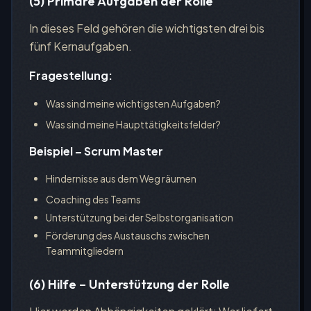
(5) Primäre Aufgaben der Rolle
In dieses Feld gehören die wichtigsten drei bis
fünf Kernaufgaben.
Fragestellung:
Was sind meine wichtigsten Aufgaben?
Was sind meine Haupttätigkeitsfelder?
Beispiel – Scrum Master
Hindernisse aus dem Weg räumen
Coaching des Teams
Unterstützung bei der Selbstorganisation
Förderung des Austauschs zwischen
Teammitgliedern
(6) Hilfe – Unterstützung der Rolle