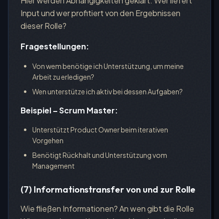
Hier werden Abhängigkeiten geklärt: Wer liefert
Input und wer profitiert von den Ergebnissen
dieser Rolle?
Fragestellungen:
Von wem benötige ich Unterstützung, um meine
Arbeit zu erledigen?
Wen unterstütze ich aktiv bei dessen Aufgaben?
Beispiel – Scrum Master:
Unterstützt Product Owner beim iterativen
Vorgehen
Benötigt Rückhalt und Unterstützung vom
Management
(7) Informationstransfer von und zur Rolle
Wie fließen Informationen? An wen gibt die Rolle