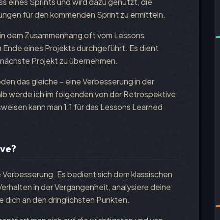
ss eines Sprints und wird dazu genutzt, die
ungen für den kommenden Sprint zu ermitteln.
an in dem Zusammenhang oft vom Lessons
m Ende eines Projekts durchgeführt. Es dient
s nächste Projekt zu übernehmen.
n das gleiche – eine Verbesserung in der
b werde ich im folgenden von der Retrospektive
weisen kann man 1:1 für das Lessons Learned
ive?
ge Verbesserung. Es bedient sich dem klassischen
erhalten in der Vergangenheit, analysiere deine
 dich an den dringlichsten Punkten.