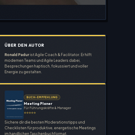
ÜBER DEN AUTOR
Ronald Padur
ist Agile Coach & Facilitator. Er hilft
modernen Teams und Agile Leaders dabei,
Besprechungen haptisch, fokussiert und voller
Energie zu gestalten.
BUCH-EMPFEHLUNG
Meeting Planer
Für Führungskräfte & Manager
⭐⭐⭐⭐⭐
Sichere dir die besten Moderationstipps und
Checklisten für produktive, energetische Meetings
im handlichen Taschenbuchformat.