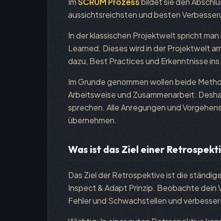
Im
SCRUM Prozess
bildet sie den Abschlu
aussichtsreichsten und besten Verbesser
In der klassischen Projektwelt spricht m
Learned. Dieses wird in der Projektwelt a
dazu, Best Practices und Erkenntnisse in
Im Grunde genommen wollen beide Methode
Arbeitsweise und Zusammenarbeit. Deshal
sprechen. Alle Anregungen und Vorgehens
übernehmen.
Was ist das Ziel einer Retrospekt
Das Ziel der Retrospektive ist die ständi
Inspect & Adapt Prinzip. Beobachte dein V
Fehler und Schwachstellen und verbessere