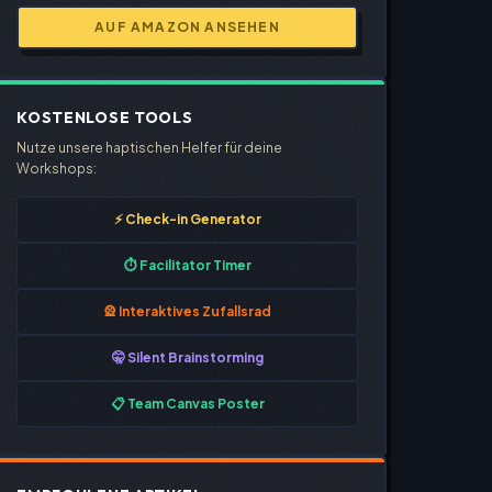
AUF AMAZON ANSEHEN
KOSTENLOSE TOOLS
Nutze unsere haptischen Helfer für deine
Workshops:
⚡ Check-in Generator
⏱️ Facilitator Timer
🎡 Interaktives Zufallsrad
🤫 Silent Brainstorming
📋 Team Canvas Poster