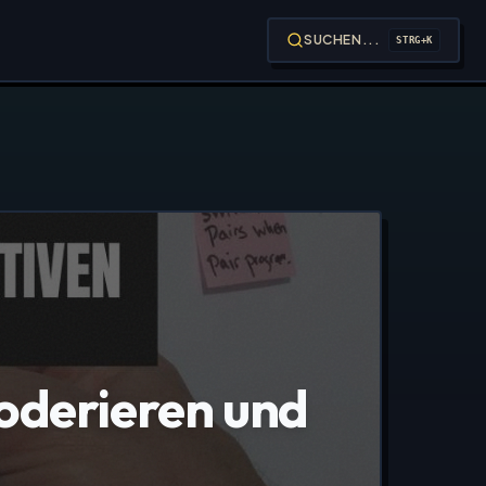
SUCHEN...
STRG+K
oderieren und