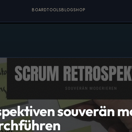
BOARD
TOOLS
BLOG
SHOP
pektiven souverän m
urchführen