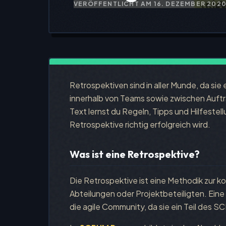
VERÖFFENTLICHT AM
16. DEZEMBER 202
Retrospektiven sind in aller Munde, da sie 
innerhalb von Teams sowie zwischen Auft
Text lernst du Regeln, Tipps und Hilfeste
Retrospektive richtig erfolgreich wird.
Was ist eine Retrospektive?
Die Retrospektive ist eine Methodik zur k
Abteilungen oder Projektbeteiligten. Eine
die agile Community, da sie ein Teil des 