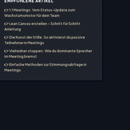
EMPFOHLENE ARTIKEL
👉
1:1 Meetings: Vom Status-Update zum
Wachstumsmotor für dein Team
👉
Lean Canvas erstellen – Schritt für Schritt
Anleitung
👉
Die Kunst der Stille: So aktivierst du passive
Teilnehmer in Meetings
👉
Vielredner stoppen: Wie du dominante Sprecher
im Meeting bremst
👉
Einfache Methoden zur Stimmungsabfrage in
Meetings